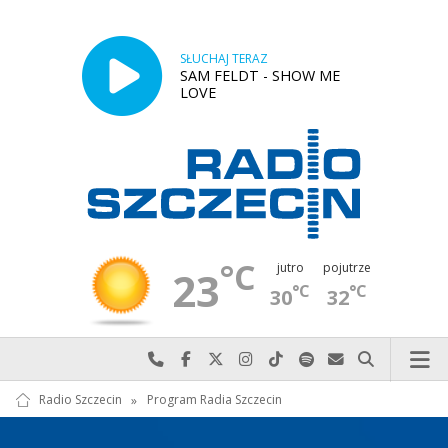
SŁUCHAJ TERAZ
SAM FELDT - SHOW ME
LOVE
°C
jutro
pojutrze
23
°C
°C
30
32
Najlepiej po prostu do nas zadzwoń
Odwiedź nas na Facebook-u
Odwiedź nas na X
Odwiedź nas na Instagram-ie
Odwiedź nas na TikTok-u
Szukaj nas na Spotify
Wyślij do nas w
Szukaj
Radio Szczecin
»
Program Radia Szczecin