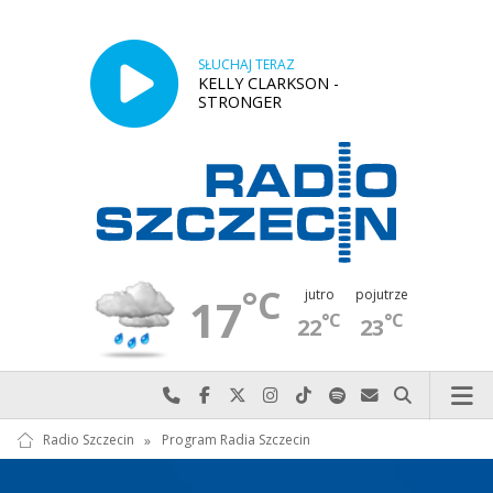
SŁUCHAJ TERAZ
KELLY CLARKSON -
STRONGER
°C
jutro
pojutrze
17
°C
°C
22
23
Najlepiej po prostu do nas zadzwoń
Odwiedź nas na Facebook-u
Odwiedź nas na X
Odwiedź nas na Instagram-ie
Odwiedź nas na TikTok-u
Szukaj nas na Spotify
Wyślij do nas w
Szukaj
Radio Szczecin
»
Program Radia Szczecin