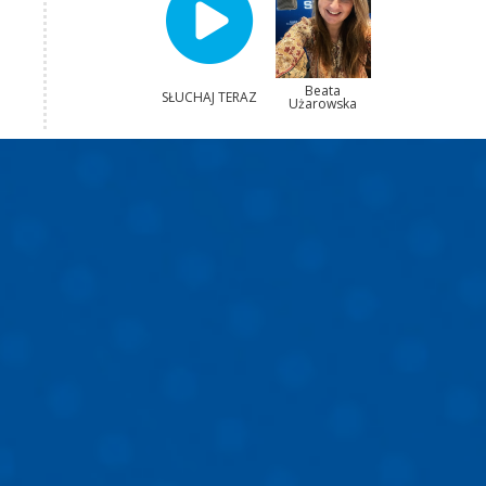
Beata
SŁUCHAJ TERAZ
Użarowska