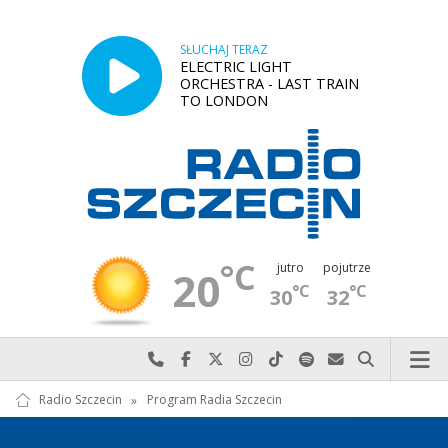
SŁUCHAJ TERAZ
ELECTRIC LIGHT
ORCHESTRA - LAST TRAIN
TO LONDON
°C
jutro
pojutrze
20
°C
°C
30
32
Najlepiej po prostu do nas zadzwoń
Odwiedź nas na Facebook-u
Odwiedź nas na X
Odwiedź nas na Instagram-ie
Odwiedź nas na TikTok-u
Szukaj nas na Spotify
Wyślij do nas w
Szukaj
Radio Szczecin
»
Program Radia Szczecin