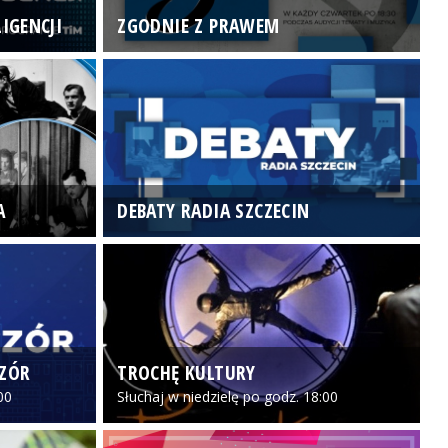
IGENCJI
ZGODNIE Z PRAWEM
N
A
DEBATY RADIA SZCZECIN
P
CZÓR
TROCHĘ KULTURY
Z
00
Słuchaj w niedzielę po godz. 18:00