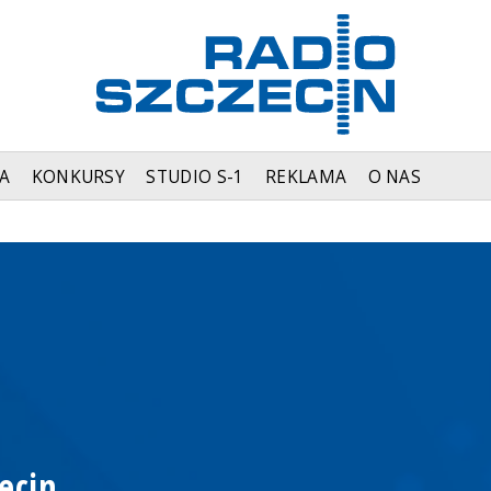
A
KONKURSY
STUDIO S-1
REKLAMA
O NAS
ecin