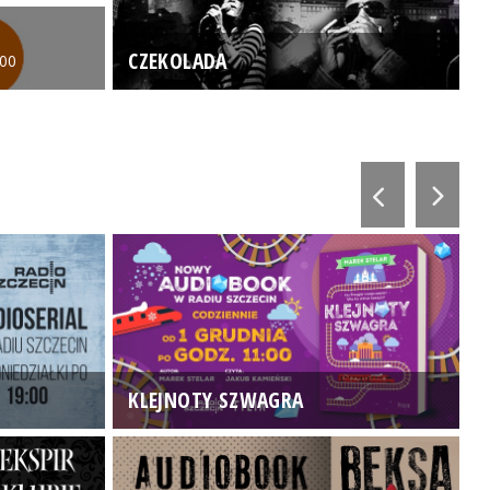
CZEKOLADA
:00
KLEJNOTY SZWAGRA
K