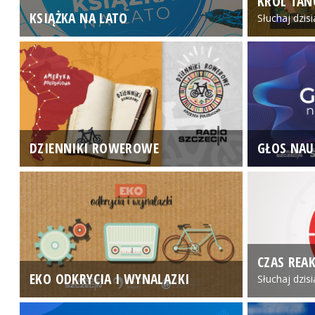
KRÓL TAN
KSIĄŻKA NA LATO
Słuchaj dzis
DZIENNIKI ROWEROWE
GŁOS NAU
CZAS REAK
EKO ODKRYCIA I WYNALAZKI
Słuchaj dzis