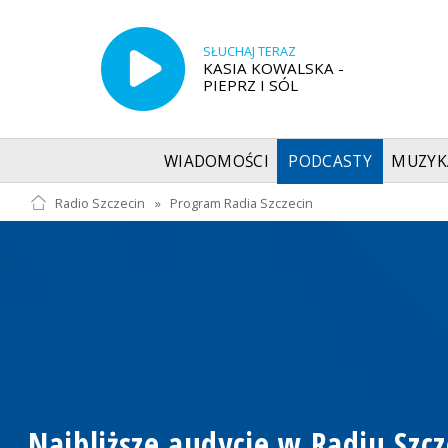
SŁUCHAJ TERAZ
KASIA KOWALSKA -
PIEPRZ I SÓL
WIADOMOŚCI
PODCASTY
MUZYK
Radio Szczecin
»
Program Radia Szczecin
Najbliższe audycje w Radiu Szcz