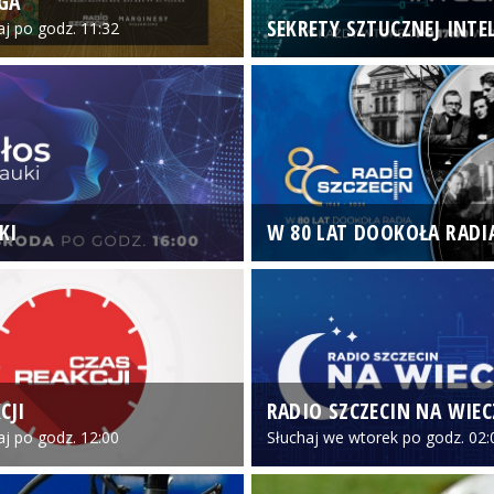
GA
SEKRETY SZTUCZNEJ INTEL
iaj po godz. 11:32
KI
W 80 LAT DOOKOŁA RADI
CJI
RADIO SZCZECIN NA WIE
iaj po godz. 12:00
Słuchaj we wtorek po godz. 02: