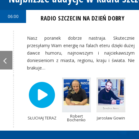
06:00
RADIO SZCZECIN NA DZIEŃ DOBRY
Nasz poranek dobrze nastraja. Skutecznie
przesyłamy Wam energię na falach eteru dzięki dużej
dawce humoru, najnowszym i najciekawszym
doniesieniom z miasta, regionu, kraju i świata. Nie
brakuje…
Robert
SŁUCHAJ TERAZ
Jarosław Gowin
Bochenko