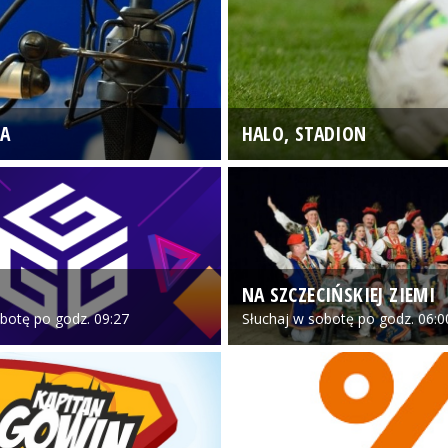
A
HALO, STADION
NA SZCZECIŃSKIEJ ZIEMI
botę po godz. 09:27
Słuchaj w sobotę po godz. 06:0