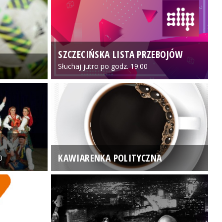
SZCZECIŃSKA LISTA PRZEBOJÓW
3
Słuchaj jutro po godz. 19:00
KAWIARENKA POLITYCZNA
0