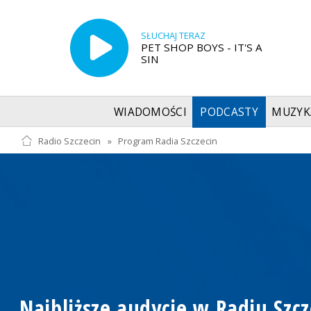
SŁUCHAJ TERAZ
PET SHOP BOYS - IT'S A
SIN
WIADOMOŚCI
PODCASTY
MUZYK
Radio Szczecin
»
Program Radia Szczecin
Najbliższe audycje w Radiu Szcz