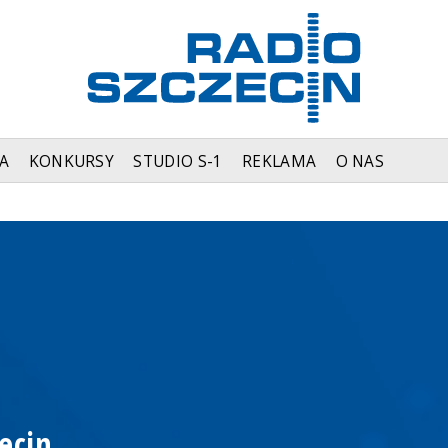
A
KONKURSY
STUDIO S-1
REKLAMA
O NAS
ecin