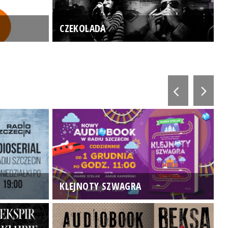
CZEKOLADA
KLEJNOTY SZWAGRA
K