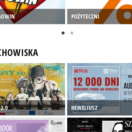
GOWIN
POŻYTECZNI
UCHOWISKA
2.0
HEWELIUSZ