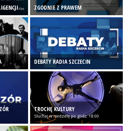
IGENCJI
ZGODNIE Z PRAWEM
N
A
DEBATY RADIA SZCZECIN
P
CZÓR
TROCHĘ KULTURY
Z
Słuchaj w niedzielę po godz. 18:00