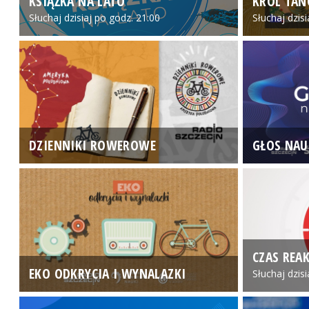
KSIĄŻKA NA LATO
KRÓL TAN
Słuchaj dzisiaj po godz. 21:00
Słuchaj dzis
DZIENNIKI ROWEROWE
GŁOS NAU
CZAS REAK
EKO ODKRYCIA I WYNALAZKI
Słuchaj dzis