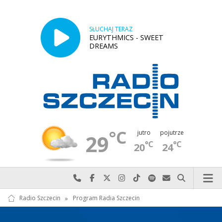
SŁUCHAJ TERAZ
EURYTHMICS - SWEET
DREAMS
°C
jutro
pojutrze
29
°C
°C
20
24
Najlepiej po prostu do nas zadzwoń
Odwiedź nas na Facebook-u
Odwiedź nas na X
Odwiedź nas na Instagram-ie
Odwiedź nas na TikTok-u
Szukaj nas na Spotify
Wyślij do nas w
Szukaj
Radio Szczecin
»
Program Radia Szczecin