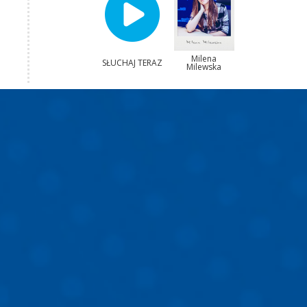
Milena
SŁUCHAJ TERAZ
Milewska