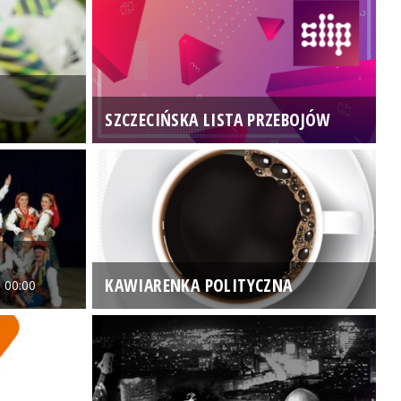
SZCZECIŃSKA LISTA PRZEBOJÓW
3
KAWIARENKA POLITYCZNA
 00:00