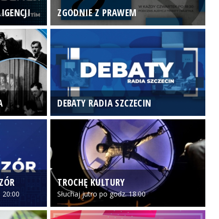
IGENCJI
ZGODNIE Z PRAWEM
N
A
DEBATY RADIA SZCZECIN
P
CZÓR
TROCHĘ KULTURY
Z
 20:00
Słuchaj jutro po godz. 18:00