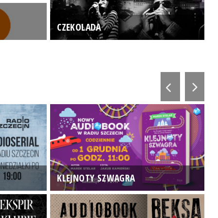
CZEKOLADA
KLEJNOTY SZWAGRA
K