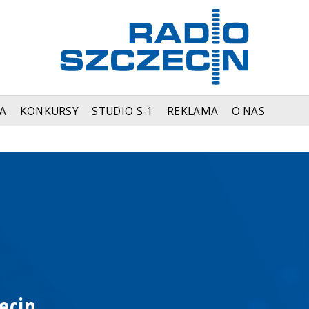
A
KONKURSY
STUDIO S-1
REKLAMA
O NAS
ecin