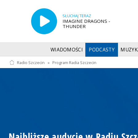
SŁUCHAJ TERAZ
IMAGINE DRAGONS -
THUNDER
WIADOMOŚCI
PODCASTY
MUZYK
Radio Szczecin
»
Program Radia Szczecin
Najbliższe audycje w Radiu Szcz