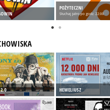
POŻYTECZNI
GOWIN
Słuchaj jutro po godz. 22:00
UCHOWISKA
2.0
HEWELIUSZ