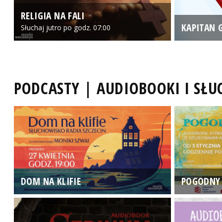
RELIGIA NA FALI
KAPITAN 
Słuchaj jutro po godz. 07:00
PODCASTY | AUDIOBOOKI I SŁ
DOM NA KLIFIE
POGODNY 