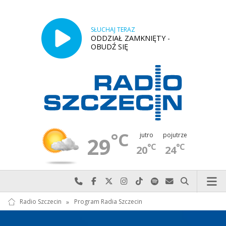
SŁUCHAJ TERAZ
ODDZIAŁ ZAMKNIĘTY -
OBUDŹ SIĘ
°C
jutro
pojutrze
29
°C
°C
20
24
Najlepiej po prostu do nas zadzwoń
Odwiedź nas na Facebook-u
Odwiedź nas na X
Odwiedź nas na Instagram-ie
Odwiedź nas na TikTok-u
Szukaj nas na Spotify
Wyślij do nas w
Szukaj
Radio Szczecin
»
Program Radia Szczecin