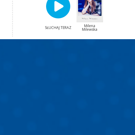
Milena
SŁUCHAJ TERAZ
Milewska