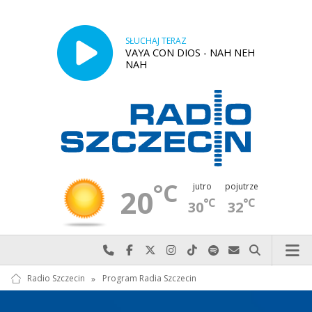
SŁUCHAJ TERAZ
VAYA CON DIOS - NAH NEH
NAH
°C
jutro
pojutrze
20
°C
°C
30
32
Najlepiej po prostu do nas zadzwoń
Odwiedź nas na Facebook-u
Odwiedź nas na X
Odwiedź nas na Instagram-ie
Odwiedź nas na TikTok-u
Szukaj nas na Spotify
Wyślij do nas w
Szukaj
Radio Szczecin
»
Program Radia Szczecin