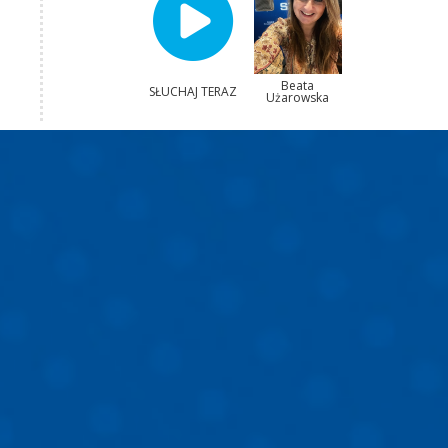
Beata
SŁUCHAJ TERAZ
Użarowska