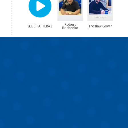
Robert
SŁUCHAJ TERAZ
Jarosław Gowin
Bochenko