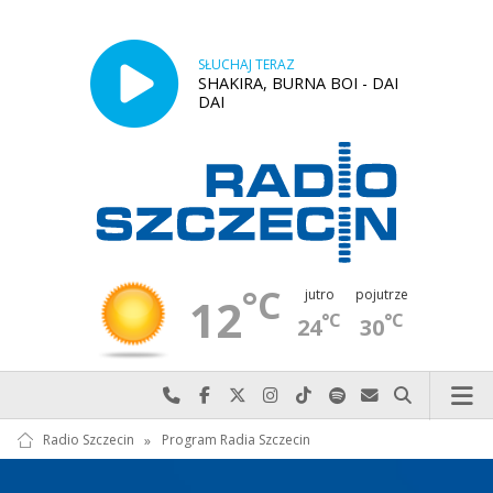
SŁUCHAJ TERAZ
SHAKIRA, BURNA BOI - DAI
DAI
°C
jutro
pojutrze
12
°C
°C
24
30
Najlepiej po prostu do nas zadzwoń
Odwiedź nas na Facebook-u
Odwiedź nas na X
Odwiedź nas na Instagram-ie
Odwiedź nas na TikTok-u
Szukaj nas na Spotify
Wyślij do nas w
Szukaj
Radio Szczecin
»
Program Radia Szczecin