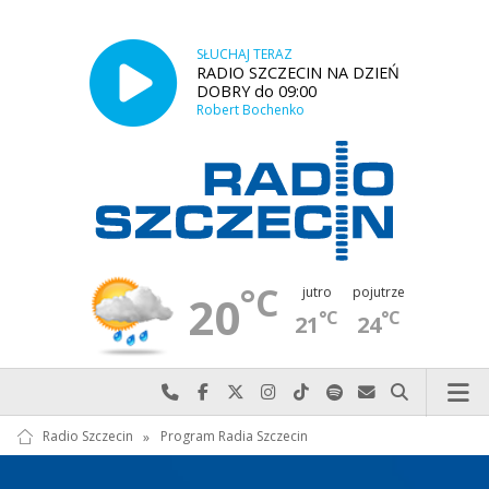
SŁUCHAJ TERAZ
RADIO SZCZECIN NA DZIEŃ
DOBRY do 09:00
Robert Bochenko
°C
jutro
pojutrze
20
°C
°C
21
24
Najlepiej po prostu do nas zadzwoń
Odwiedź nas na Facebook-u
Odwiedź nas na X
Odwiedź nas na Instagram-ie
Odwiedź nas na TikTok-u
Szukaj nas na Spotify
Wyślij do nas w
Szukaj
Radio Szczecin
»
Program Radia Szczecin