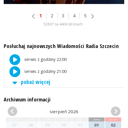
1
2
3
4
5
52837 na 4404 stronach
Posłuchaj najnowszych Wiadomości Radia Szczecin
serwis z godziny 22:00
serwis z godziny 21:00
pokaż więcej
Archiwum informacji
sierpień 2026
poniedziałek
wtorek
środa
czwartek
piątek
sobota
niedziela
27
28
29
30
31
01
02