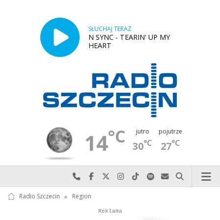
SŁUCHAJ TERAZ
N SYNC - TEARIN' UP MY
HEART
°C
jutro
pojutrze
14
°C
°C
30
27
Najlepiej po prostu do nas zadzwoń
Odwiedź nas na Facebook-u
Odwiedź nas na X
Odwiedź nas na Instagram-ie
Odwiedź nas na TikTok-u
Szukaj nas na Spotify
Wyślij do nas w
Szukaj
Radio Szczecin
»
Region
Autopromocja
Reklama