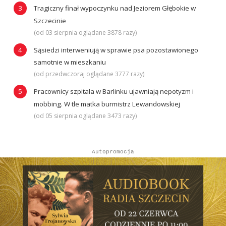
Tragiczny finał wypoczynku nad Jeziorem Głębokie w
Szczecinie
(od 03 sierpnia oglądane 3878 razy)
Sąsiedzi interweniują w sprawie psa pozostawionego
samotnie w mieszkaniu
(od przedwczoraj oglądane 3777 razy)
Pracownicy szpitala w Barlinku ujawniają nepotyzm i
mobbing. W tle matka burmistrz Lewandowskiej
(od 05 sierpnia oglądane 3473 razy)
Autopromocja