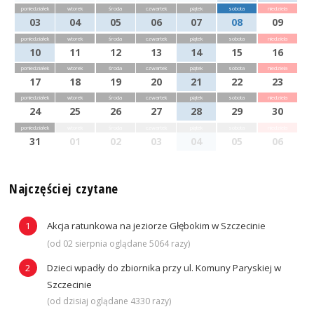
poniedziałek
wtorek
środa
czwartek
piątek
sobota
niedziela
03
04
05
06
07
08
09
poniedziałek
wtorek
środa
czwartek
piątek
sobota
niedziela
10
11
12
13
14
15
16
poniedziałek
wtorek
środa
czwartek
piątek
sobota
niedziela
17
18
19
20
21
22
23
poniedziałek
wtorek
środa
czwartek
piątek
sobota
niedziela
24
25
26
27
28
29
30
poniedziałek
wtorek
środa
czwartek
piątek
sobota
niedziela
31
01
02
03
04
05
06
Najczęściej czytane
Akcja ratunkowa na jeziorze Głębokim w Szczecinie
(od 02 sierpnia oglądane 5064 razy)
Dzieci wpadły do zbiornika przy ul. Komuny Paryskiej w
Szczecinie
(od dzisiaj oglądane 4330 razy)