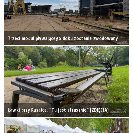
Trzeci moduł pływającego doku zostanie zwodowany
Ławki przy Rusałce. "Tu jest strasznie" [ZDJĘCIA]