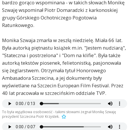
bardzo gorąco wspominana - w takich słowach Monikę
Szwaję wspominał Piotr Domaradzki z karkonoskiej
grupy Górskiego Ochotniczego Pogotowia
Ratunkowego.
Monika Szwaja zmarła w zeszłą niedzielę. Miała 66 lat.
Była autorką piętnastu książek m.in. "Jestem nudziarą",
"Stateczna i postrzelona" i "Dom na klifie". Była także
autorką tekstów piosenek, felietonistką, pasjonowała
się żeglarstwem. Otrzymała tytuł Honorowego
Ambasadora Szczecina, a jej dokumenty były
wyświetlane na Szczecin European Film Festival. Przez
40 lat pracowała w szczecińskim oddziale TVP.
To była wyjątkowa osobowość - takimi słowami żegnał Monikę Szwaję
prezydent Szczecina Piotr Krzystek.