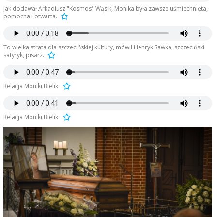
Jak dodawał Arkadiusz "Kosmos" Wąsik, Monika była zawsze uśmiechnięta,
pomocna i otwarta.
To wielka strata dla szczecińskiej kultury, mówił Henryk Sawka, szczeciński
satyryk, pisarz.
Relacja Moniki Bielik.
Relacja Moniki Bielik.