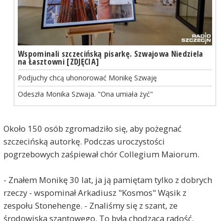
Wspominali szczecińską pisarkę. Szwajowa Niedziela
na Łasztowni [ZDJĘCIA]
Podjuchy chcą uhonorować Monikę Szwaję
Odeszła Monika Szwaja. "Ona umiała żyć"
Około 150 osób zgromadziło się, aby pożegnać
szczecińską autorkę. Podczas uroczystości
pogrzebowych zaśpiewał chór Collegium Maiorum.
- Znałem Monikę 30 lat, ja ją pamiętam tylko z dobrych
rzeczy - wspominał Arkadiusz "Kosmos" Wąsik z
zespołu Stonehenge. - Znaliśmy się z szant, ze
środowiska szantowego. To była chodząca radość,