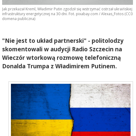
Jak przekazał Kreml, Władimir Putin zgodził się wstrzymać ostrzał ukraińskiej
infrastruktury energetycznej na 30 dni. Fot. pixabay.com / Alexas_Fotos (CC0
domena publiczna)
"Nie jest to układ partnerski" - politolodzy
skomentowali w audycji Radio Szczecin na
Wieczór wtorkową rozmowę telefoniczną
Donalda Trumpa z Władimirem Putinem.