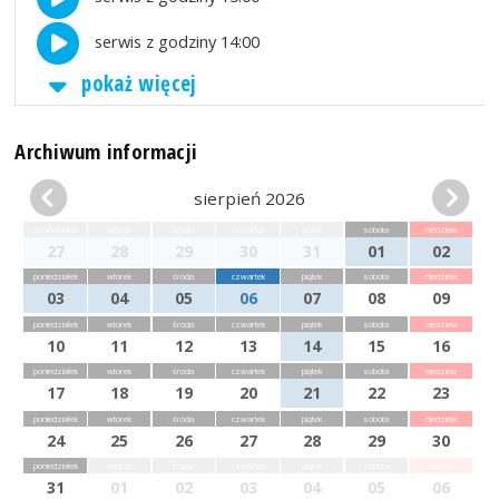
serwis z godziny 14:00
pokaż więcej
Archiwum informacji
sierpień 2026
poniedziałek
wtorek
środa
czwartek
piątek
sobota
niedziela
27
28
29
30
31
01
02
poniedziałek
wtorek
środa
czwartek
piątek
sobota
niedziela
03
04
05
06
07
08
09
poniedziałek
wtorek
środa
czwartek
piątek
sobota
niedziela
10
11
12
13
14
15
16
poniedziałek
wtorek
środa
czwartek
piątek
sobota
niedziela
17
18
19
20
21
22
23
poniedziałek
wtorek
środa
czwartek
piątek
sobota
niedziela
24
25
26
27
28
29
30
poniedziałek
wtorek
środa
czwartek
piątek
sobota
niedziela
31
01
02
03
04
05
06