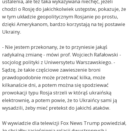
ustalenia, ale też taka wykazywana niechęć, jeżeli
chodzi o Rosję do jakichkolwiek ustępstw, pokazuje, że
w tym układzie geopolitycznym Rosjanie po prostu,
dzięki Amerykanom, bardzo korzystają na tej postawie
Ukrainy.
- Nie jestem przekonany, że to przyniesie jakąś
radykalną zmianę - mówi prof. Wojciech Rafałowski -
socjolog polityki z Uniwersytetu Warszawskiego. -
Sądzę, że takie częściowe zawieszenie broni
prawdopodobnie może przetrwać kilka, może
kilkanaście dni, a potem można się spodziewać
prowokacji typu Rosja strzeli w którąś ukraińską
elektrownię, a potem powie, że to Ukraińcy sami ją
wysadzili, żeby mieć pretekst do jakichś ataków.
W wywiadzie dla telewizji Fox News Trump powiedział,
że chciałby zacieśnienia relacji dwustronnych i