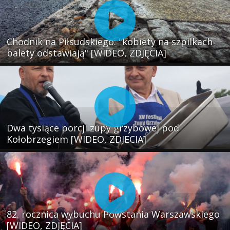
Chodnik na Piłsudskiego: "kobiety na szpilkach
balety odstawiają" [WIDEO, ZDJĘCIA]
Dwa tysiące porcji zupy grzybowej pod
Kołobrzegiem [WIDEO, ZDJECIA]
82. rocznica wybuchu Powstania Warszawskiego
[WIDEO, ZDJĘCIA]