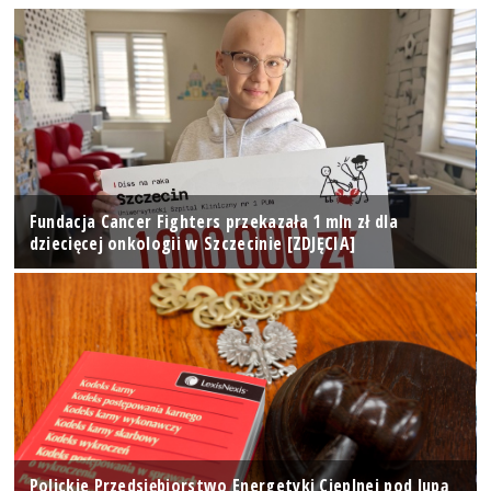
Fundacja Cancer Fighters przekazała 1 mln zł dla
dziecięcej onkologii w Szczecinie [ZDJĘCIA]
Polickie Przedsiębiorstwo Energetyki Cieplnej pod lupą