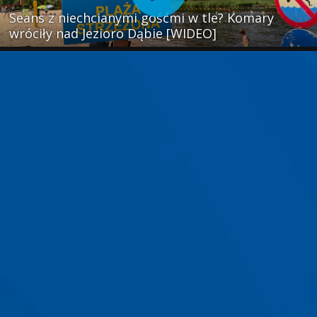
Seans z niechcianymi gośćmi w tle? Komary
wróciły nad Jezioro Dąbie [WIDEO]