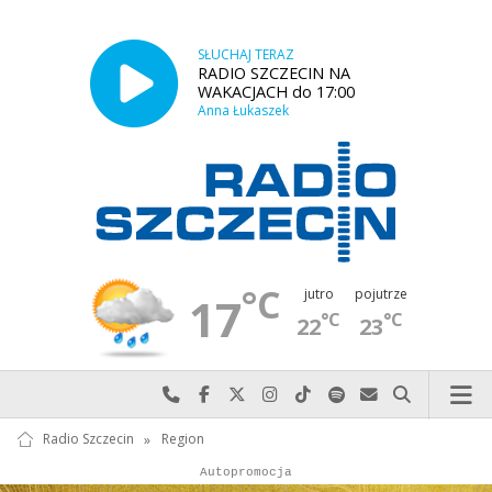
SŁUCHAJ TERAZ
RADIO SZCZECIN NA
WAKACJACH do 17:00
Anna Łukaszek
°C
jutro
pojutrze
17
°C
°C
22
23
Najlepiej po prostu do nas zadzwoń
Odwiedź nas na Facebook-u
Odwiedź nas na X
Odwiedź nas na Instagram-ie
Odwiedź nas na TikTok-u
Szukaj nas na Spotify
Wyślij do nas w
Szukaj
Radio Szczecin
»
Region
Autopromocja
Reklama