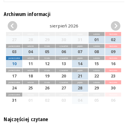
Archiwum informacji
sierpień 2026
poniedziałek
wtorek
środa
czwartek
piątek
sobota
niedziela
27
28
29
30
31
01
02
poniedziałek
wtorek
środa
czwartek
piątek
sobota
niedziela
03
04
05
06
07
08
09
poniedziałek
wtorek
środa
czwartek
piątek
sobota
niedziela
10
11
12
13
14
15
16
poniedziałek
wtorek
środa
czwartek
piątek
sobota
niedziela
17
18
19
20
21
22
23
poniedziałek
wtorek
środa
czwartek
piątek
sobota
niedziela
24
25
26
27
28
29
30
poniedziałek
wtorek
środa
czwartek
piątek
sobota
niedziela
31
01
02
03
04
05
06
Najczęściej czytane