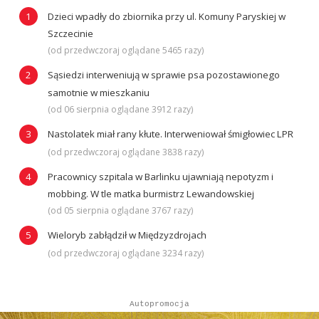
Dzieci wpadły do zbiornika przy ul. Komuny Paryskiej w
Szczecinie
(od przedwczoraj oglądane 5465 razy)
Sąsiedzi interweniują w sprawie psa pozostawionego
samotnie w mieszkaniu
(od 06 sierpnia oglądane 3912 razy)
Nastolatek miał rany kłute. Interweniował śmigłowiec LPR
(od przedwczoraj oglądane 3838 razy)
Pracownicy szpitala w Barlinku ujawniają nepotyzm i
mobbing. W tle matka burmistrz Lewandowskiej
(od 05 sierpnia oglądane 3767 razy)
Wieloryb zabłądził w Międzyzdrojach
(od przedwczoraj oglądane 3234 razy)
Autopromocja