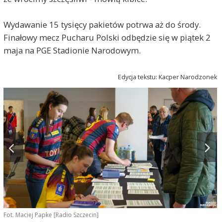
Wydawanie 15 tysięcy pakietów potrwa aż do środy.
Finałowy mecz Pucharu Polski odbędzie się w piątek 2
maja na PGE Stadionie Narodowym.
Edycja tekstu: Kacper Narodzonek
Fot. Maciej Papke [Radio Szczecin]
F