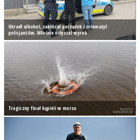
Ukradł alkohol, zakłócał porządek i znieważył
policjantów. Właśnie usłyszał wyrok
Tragiczny finał kąpieli w morzu