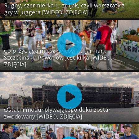
Rugby, szermierka i... zbijak, czyli warsztaty z
gry w juggera [WIDEO, ZDJĘCIA]
Co przyciąga mieszkańców na Jarmark
Szczeciński? Powodów jest kilka [WIDEO,
ZDJĘCIA]
Ostatni moduł pływającego doku został
zwodowany [WIDEO, ZDJĘCIA]