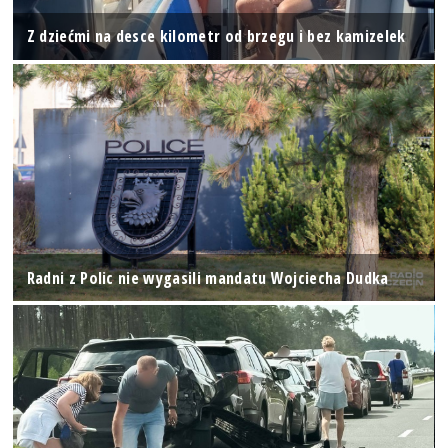
Z dziećmi na desce kilometr od brzegu i bez kamizelek
Radni z Polic nie wygasili mandatu Wojciecha Dudka