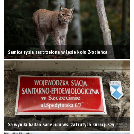
Samica rysia zastrzelona w lesie koło Złocieńca
Są wyniki badań Sanepidu ws. zatrutych kuracjuszy