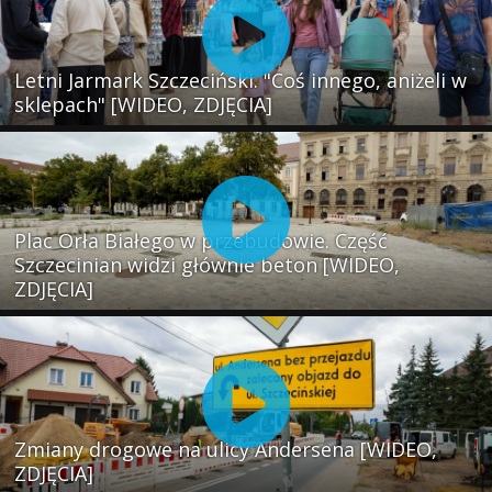
Letni Jarmark Szczeciński. "Coś innego, aniżeli w
sklepach" [WIDEO, ZDJĘCIA]
Plac Orła Białego w przebudowie. Część
Szczecinian widzi głównie beton [WIDEO,
ZDJĘCIA]
Zmiany drogowe na ulicy Andersena [WIDEO,
ZDJĘCIA]