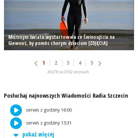
Mistrzyni świata wystartowała ze Świnoujścia na
Giewont, by pomóc chorym dzieciom [ZDJĘCIA]
1
2
3
4
5
45378 na 3782 stronach
Posłuchaj najnowszych Wiadomości Radia Szczecin
serwis z godziny 16:00
serwis z godziny 15:31
pokaż więcej