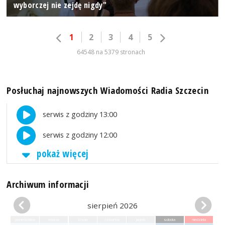
wyborczej nie zejdę nigdy"
1
2
3
4
5
64548 na 5379 stronach
Posłuchaj najnowszych Wiadomości Radia Szczecin
serwis z godziny 13:00
serwis z godziny 12:00
pokaż więcej
Archiwum informacji
sierpień 2026
poniedziałek
wtorek
środa
czwartek
piątek
sobota
niedziela