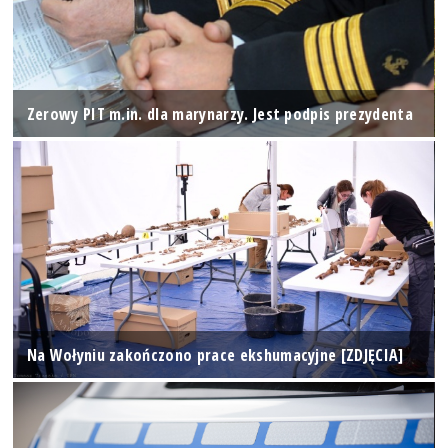
Zerowy PIT m.in. dla marynarzy. Jest podpis prezydenta
Na Wołyniu zakończono prace ekshumacyjne [ZDJĘCIA]