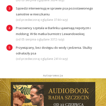
(od 03 sierpnia oglądane 3834 razy)
Sąsiedzi interweniują w sprawie psa pozostawionego
samotnie w mieszkaniu
(od przedwczoraj oglądane 3744 razy)
Pracownicy szpitala w Barlinku ujawniają nepotyzm i
mobbing. W tle matka burmistrz Lewandowskiej
(od 05 sierpnia oglądane 3372 razy)
Przywiązany, bez dostępu do wody i jedzenia. Służby
odnalazły psa
(od przedwczoraj oglądane 2414 razy)
Autopromocja