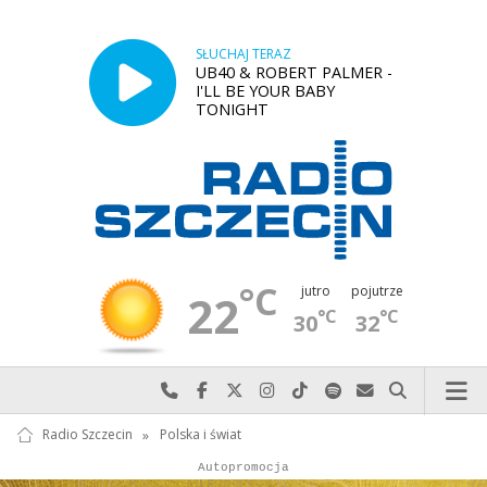
SŁUCHAJ TERAZ
UB40 & ROBERT PALMER -
I'LL BE YOUR BABY
TONIGHT
°C
jutro
pojutrze
22
°C
°C
30
32
Najlepiej po prostu do nas zadzwoń
Odwiedź nas na Facebook-u
Odwiedź nas na X
Odwiedź nas na Instagram-ie
Odwiedź nas na TikTok-u
Szukaj nas na Spotify
Wyślij do nas w
Szukaj
Radio Szczecin
»
Polska i świat
Autopromocja
Autopromocja
Reklama