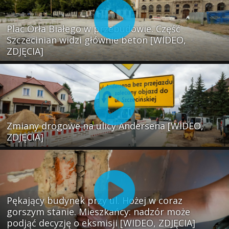
Plac Orła Białego w przebudowie. Część
Szczecinian widzi głównie beton [WIDEO,
ZDJĘCIA]
Zmiany drogowe na ulicy Andersena [WIDEO,
ZDJĘCIA]
Pękający budynek przy ul. Hożej w coraz
gorszym stanie. Mieszkańcy: nadzór może
podjąć decyzję o eksmisji [WIDEO, ZDJĘCIA]