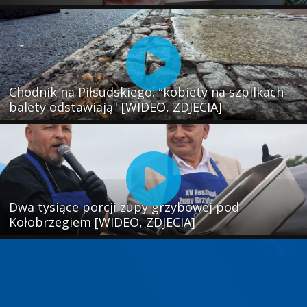
Chodnik na Piłsudskiego: "kobiety na szpilkach
balety odstawiają" [WIDEO, ZDJĘCIA]
Dwa tysiące porcji zupy grzybowej pod
Kołobrzegiem [WIDEO, ZDJECIA]