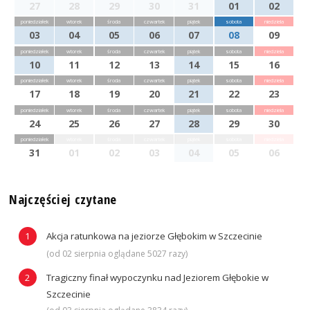
27
28
29
30
31
01
02
poniedziałek
wtorek
środa
czwartek
piątek
sobota
niedziela
03
04
05
06
07
08
09
poniedziałek
wtorek
środa
czwartek
piątek
sobota
niedziela
10
11
12
13
14
15
16
poniedziałek
wtorek
środa
czwartek
piątek
sobota
niedziela
17
18
19
20
21
22
23
poniedziałek
wtorek
środa
czwartek
piątek
sobota
niedziela
24
25
26
27
28
29
30
poniedziałek
wtorek
środa
czwartek
piątek
sobota
niedziela
31
01
02
03
04
05
06
Najczęściej czytane
Akcja ratunkowa na jeziorze Głębokim w Szczecinie
(od 02 sierpnia oglądane 5027 razy)
Tragiczny finał wypoczynku nad Jeziorem Głębokie w
Szczecinie