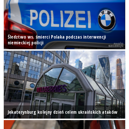
Śledztwo ws. śmierci Polaka podczas interwencji
niemieckiej policji
Jekaterynburg kolejny dzień celem ukraińskich ataków