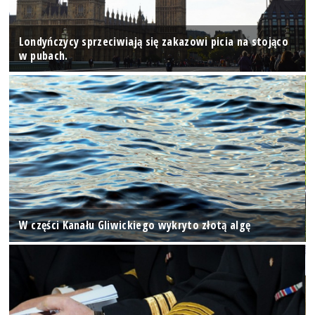
Londyńczycy sprzeciwiają się zakazowi picia na stojąco
w pubach.
W części Kanału Gliwickiego wykryto złotą algę