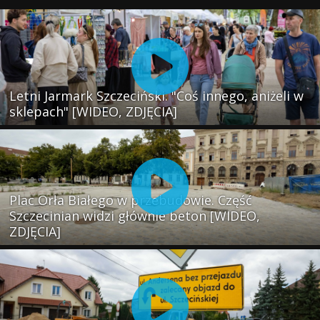
Letni Jarmark Szczeciński. "Coś innego, aniżeli w
sklepach" [WIDEO, ZDJĘCIA]
Plac Orła Białego w przebudowie. Część
Szczecinian widzi głównie beton [WIDEO,
ZDJĘCIA]