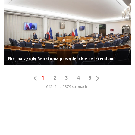
Nie ma zgody Senatu na prezydenckie referendum
1
2
3
4
5
64545 na 5379 stronach