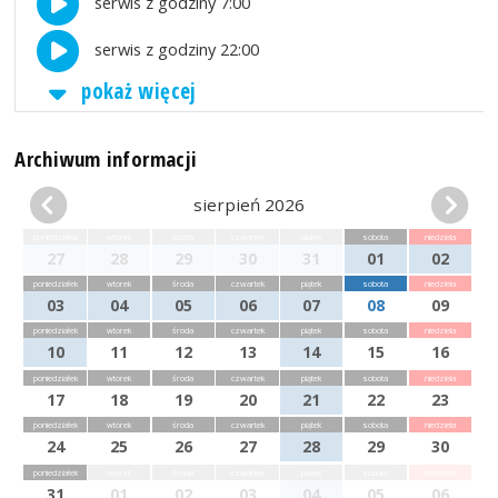
serwis z godziny 7:00
serwis z godziny 22:00
pokaż więcej
Archiwum informacji
sierpień 2026
poniedziałek
wtorek
środa
czwartek
piątek
sobota
niedziela
27
28
29
30
31
01
02
poniedziałek
wtorek
środa
czwartek
piątek
sobota
niedziela
03
04
05
06
07
08
09
poniedziałek
wtorek
środa
czwartek
piątek
sobota
niedziela
10
11
12
13
14
15
16
poniedziałek
wtorek
środa
czwartek
piątek
sobota
niedziela
17
18
19
20
21
22
23
poniedziałek
wtorek
środa
czwartek
piątek
sobota
niedziela
24
25
26
27
28
29
30
poniedziałek
wtorek
środa
czwartek
piątek
sobota
niedziela
31
01
02
03
04
05
06