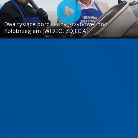
Dwa tysiące porcji zupy grzybowej pod
Kołobrzegiem [WIDEO, ZDJECIA]