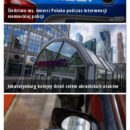
Śledztwo ws. śmierci Polaka podczas interwencji
niemieckiej policji
Jekaterynburg kolejny dzień celem ukraińskich ataków