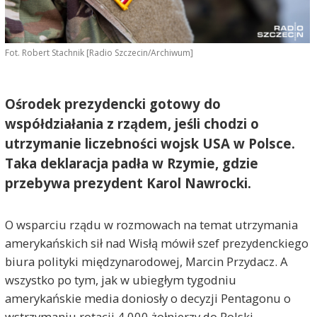
Fot. Robert Stachnik [Radio Szczecin/Archiwum]
Ośrodek prezydencki gotowy do
współdziałania z rządem, jeśli chodzi o
utrzymanie liczebności wojsk USA w Polsce.
Taka deklaracja padła w Rzymie, gdzie
przebywa prezydent Karol Nawrocki.
O wsparciu rządu w rozmowach na temat utrzymania
amerykańskich sił nad Wisłą mówił szef prezydenckiego
biura polityki międzynarodowej, Marcin Przydacz. A
wszystko po tym, jak w ubiegłym tygodniu
amerykańskie media doniosły o decyzji Pentagonu o
wstrzymaniu rotacji 4 000 żołnierzy do Polski.