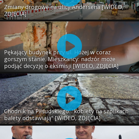
Zmiany drogowe na ulicy Andersena [WIDEO,
ZDJĘCIA]
Pękający budynek przy ul. Hożej w coraz
gorszym stanie. Mieszkańcy: nadzór może
podjąć decyzję o eksmisji [WIDEO, ZDJĘCIA]
Chodnik na Piłsudskiego: "kobiety na szpilkach
balety odstawiają" [WIDEO, ZDJĘCIA]