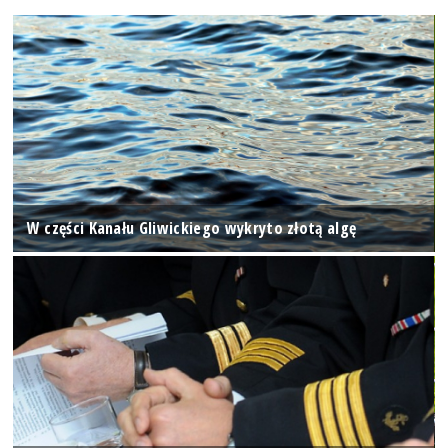
W części Kanału Gliwickiego wykryto złotą algę