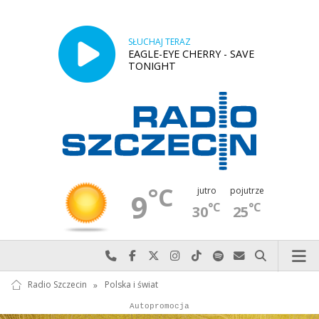
SŁUCHAJ TERAZ
EAGLE-EYE CHERRY - SAVE
TONIGHT
°C
jutro
pojutrze
9
°C
°C
30
25
Najlepiej po prostu do nas zadzwoń
Odwiedź nas na Facebook-u
Odwiedź nas na X
Odwiedź nas na Instagram-ie
Odwiedź nas na TikTok-u
Szukaj nas na Spotify
Wyślij do nas w
Szukaj
Radio Szczecin
»
Polska i świat
Autopromocja
Autopromocja
Reklama