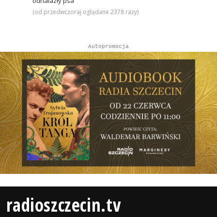
odnalazły psa
(od przedwczoraj oglądane 2378 razy)
Autopromocja
radioszczecin.tv