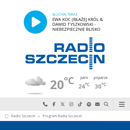
SŁUCHAJ TERAZ
EWA KOC (BŁAŻEJ KRÓL &
DAWID TYSZKOWSKI -
NIEBEZPIECZNIE BLISKO
°C
jutro
pojutrze
20
°C
°C
24
30
Najlepiej po prostu do nas zadzwoń
Odwiedź nas na Facebook-u
Odwiedź nas na X
Odwiedź nas na Instagram-ie
Odwiedź nas na TikTok-u
Szukaj nas na Spotify
Wyślij do nas w
Szukaj
Radio Szczecin
»
Program Radia Szczecin