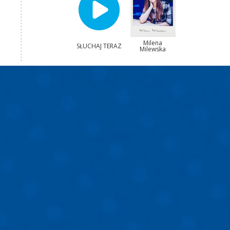
Milena
SŁUCHAJ TERAZ
Milewska