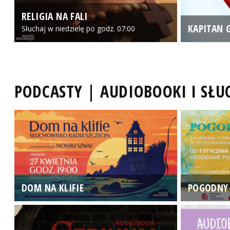
RELIGIA NA FALI
KAPITAN 
Słuchaj w niedzielę po godz. 07:00
PODCASTY | AUDIOBOOKI I SŁ
DOM NA KLIFIE
POGODNY 