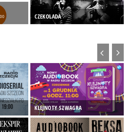
CZEKOLADA
:00
KLEJNOTY SZWAGRA
K