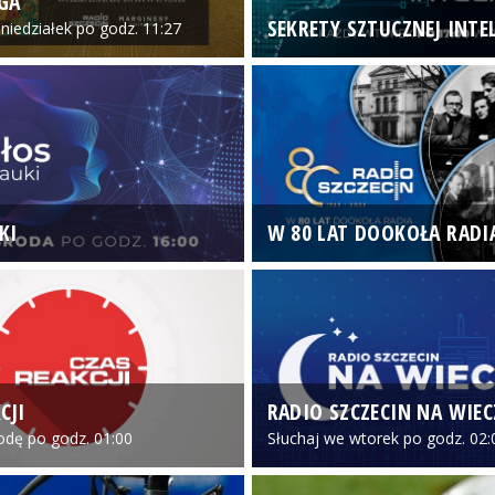
GA
SEKRETY SZTUCZNEJ INTEL
niedziałek po godz. 11:27
KI
W 80 LAT DOOKOŁA RADI
CJI
RADIO SZCZECIN NA WIE
odę po godz. 01:00
Słuchaj we wtorek po godz. 02: