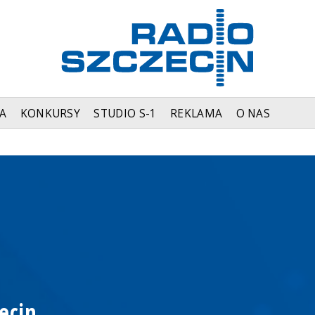
A
KONKURSY
STUDIO S-1
REKLAMA
O NAS
ecin