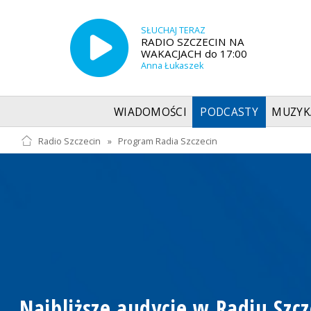
SŁUCHAJ TERAZ
RADIO SZCZECIN NA
WAKACJACH do 17:00
Anna Łukaszek
WIADOMOŚCI
PODCASTY
MUZYK
Radio Szczecin
»
Program Radia Szczecin
Najbliższe audycje w Radiu Szcz