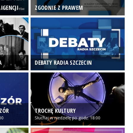
IGENCJI
ZGODNIE Z PRAWEM
N
A
DEBATY RADIA SZCZECIN
P
CZÓR
TROCHĘ KULTURY
Z
00
Słuchaj w niedzielę po godz. 18:00