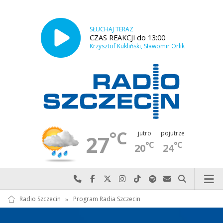
SŁUCHAJ TERAZ
CZAS REAKCJI do 13:00
Krzysztof Kukliński, Sławomir Orlik
°C
jutro
pojutrze
27
°C
°C
20
24
Najlepiej po prostu do nas zadzwoń
Odwiedź nas na Facebook-u
Odwiedź nas na X
Odwiedź nas na Instagram-ie
Odwiedź nas na TikTok-u
Szukaj nas na Spotify
Wyślij do nas w
Szukaj
Radio Szczecin
»
Program Radia Szczecin