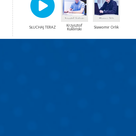
Krzysztof
SŁUCHAJ TERAZ
Sławomir Orlik
Kukliński