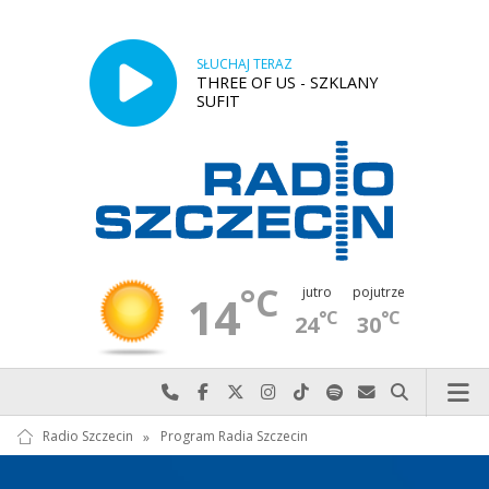
SŁUCHAJ TERAZ
THREE OF US - SZKLANY
SUFIT
°C
jutro
pojutrze
14
°C
°C
24
30
Najlepiej po prostu do nas zadzwoń
Odwiedź nas na Facebook-u
Odwiedź nas na X
Odwiedź nas na Instagram-ie
Odwiedź nas na TikTok-u
Szukaj nas na Spotify
Wyślij do nas w
Szukaj
Radio Szczecin
»
Program Radia Szczecin