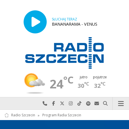
SŁUCHAJ TERAZ
BANANARAMA - VENUS
°C
jutro
pojutrze
24
°C
°C
30
32
Najlepiej po prostu do nas zadzwoń
Odwiedź nas na Facebook-u
Odwiedź nas na X
Odwiedź nas na Instagram-ie
Odwiedź nas na TikTok-u
Szukaj nas na Spotify
Wyślij do nas w
Szukaj
Radio Szczecin
»
Program Radia Szczecin