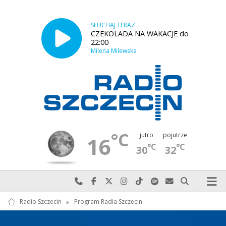
SŁUCHAJ TERAZ
CZEKOLADA NA WAKACJE do
22:00
Milena Milewska
°C
jutro
pojutrze
16
°C
°C
30
32
Najlepiej po prostu do nas zadzwoń
Odwiedź nas na Facebook-u
Odwiedź nas na X
Odwiedź nas na Instagram-ie
Odwiedź nas na TikTok-u
Szukaj nas na Spotify
Wyślij do nas w
Szukaj
Radio Szczecin
»
Program Radia Szczecin