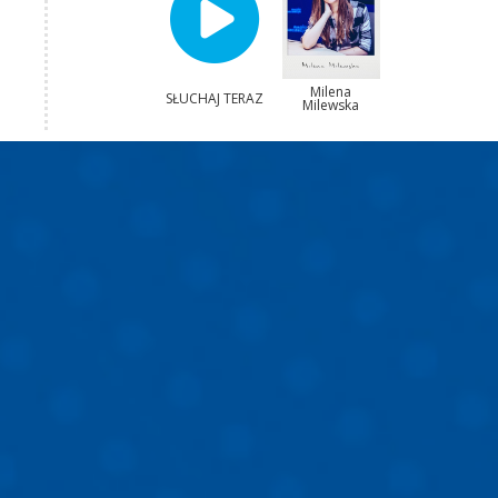
Milena
SŁUCHAJ TERAZ
Milewska