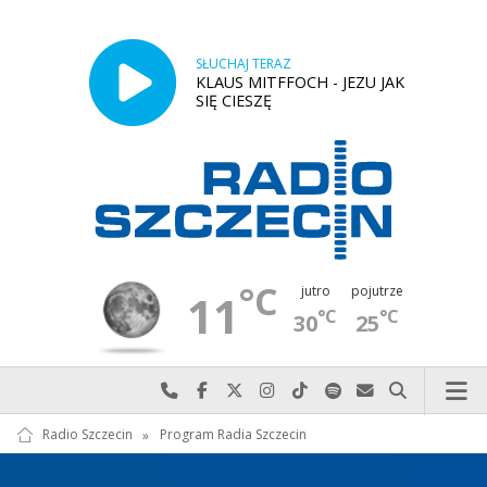
SŁUCHAJ TERAZ
KLAUS MITFFOCH - JEZU JAK
SIĘ CIESZĘ
°C
jutro
pojutrze
11
°C
°C
30
25
Najlepiej po prostu do nas zadzwoń
Odwiedź nas na Facebook-u
Odwiedź nas na X
Odwiedź nas na Instagram-ie
Odwiedź nas na TikTok-u
Szukaj nas na Spotify
Wyślij do nas w
Szukaj
Radio Szczecin
»
Program Radia Szczecin