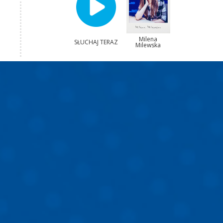
Milena
SŁUCHAJ TERAZ
Milewska