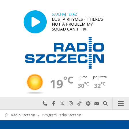
SŁUCHAJ TERAZ
BUSTA RHYMES - THERE'S
NOT A PROBLEM MY
SQUAD CAN'T FIX
°C
jutro
pojutrze
19
°C
°C
30
32
Najlepiej po prostu do nas zadzwoń
Odwiedź nas na Facebook-u
Odwiedź nas na X
Odwiedź nas na Instagram-ie
Odwiedź nas na TikTok-u
Szukaj nas na Spotify
Wyślij do nas w
Szukaj
Radio Szczecin
»
Program Radia Szczecin