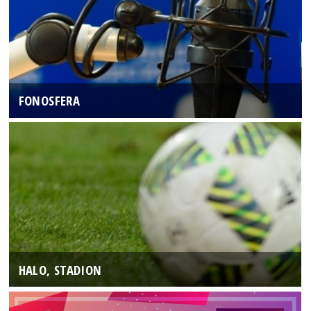
FONOSFERA
HALO, STADION