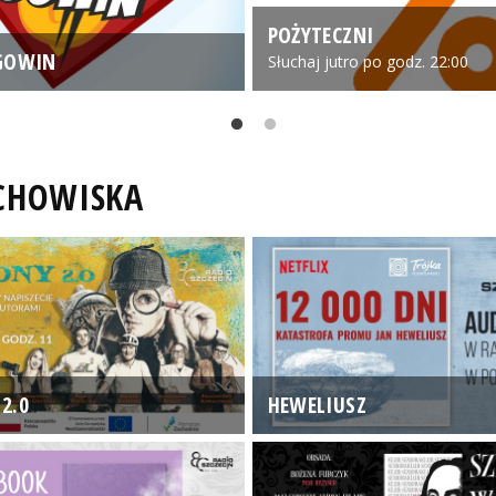
POŻYTECZNI
GOWIN
Słuchaj jutro po godz. 22:00
UCHOWISKA
2.0
HEWELIUSZ