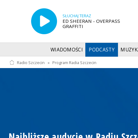
SŁUCHAJ TERAZ
ED SHEERAN - OVERPASS
GRAFFITI
WIADOMOŚCI
PODCASTY
MUZYK
Radio Szczecin
»
Program Radia Szczecin
Najbliższe audycje w Radiu Szcz