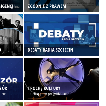
IGENCJI
ZGODNIE Z PRAWEM
N
A
DEBATY RADIA SZCZECIN
P
CZÓR
TROCHĘ KULTURY
Z
 20:00
Słuchaj jutro po godz. 18:00