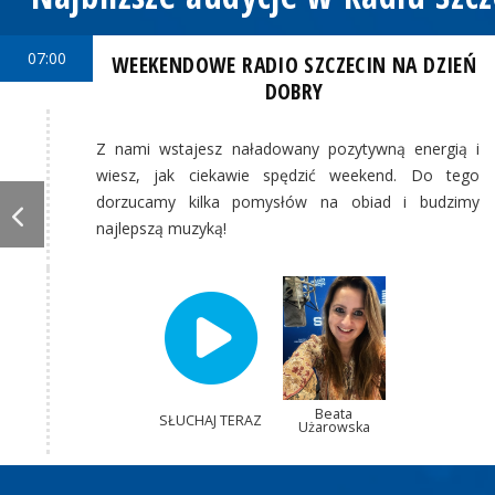
07:00
WEEKENDOWE RADIO SZCZECIN NA DZIEŃ
DOBRY
Z nami wstajesz naładowany pozytywną energią i
wiesz, jak ciekawie spędzić weekend. Do tego
dorzucamy kilka pomysłów na obiad i budzimy
najlepszą muzyką!
Beata
SŁUCHAJ TERAZ
Użarowska