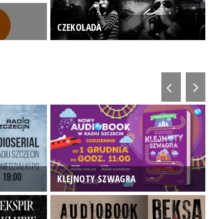
CZEKOLADA
KLEJNOTY SZWAGRA
K