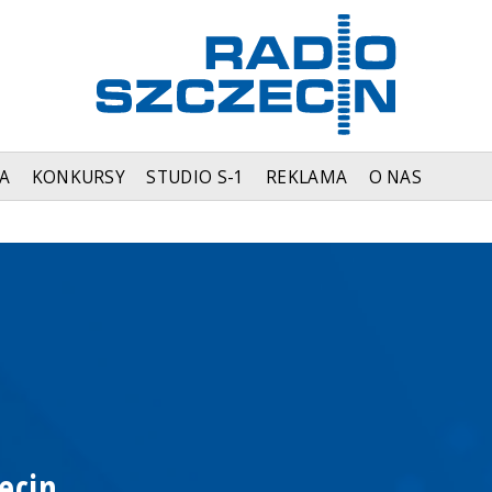
A
KONKURSY
STUDIO S-1
REKLAMA
O NAS
ecin