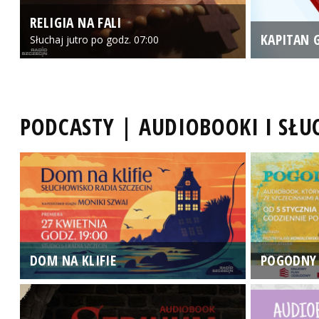
RELIGIA NA FALI
KAPITAN 
Słuchaj jutro po godz. 07:00
PODCASTY | AUDIOBOOKI I SŁ
DOM NA KLIFIE
POGODNY 