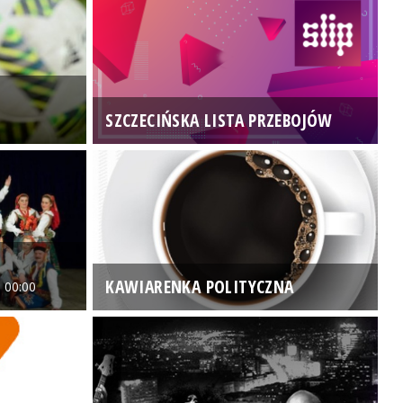
SZCZECIŃSKA LISTA PRZEBOJÓW
3
KAWIARENKA POLITYCZNA
 00:00