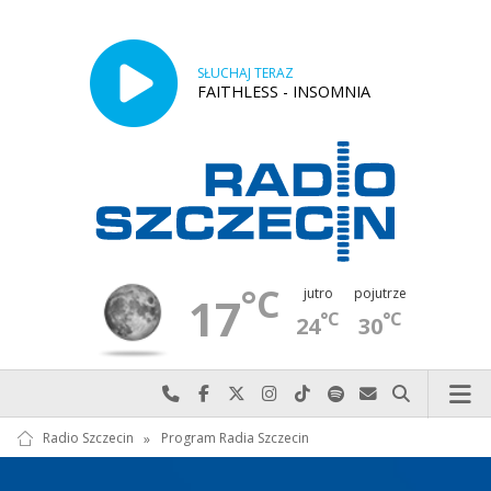
SŁUCHAJ TERAZ
FAITHLESS - INSOMNIA
°C
jutro
pojutrze
17
°C
°C
24
30
Najlepiej po prostu do nas zadzwoń
Odwiedź nas na Facebook-u
Odwiedź nas na X
Odwiedź nas na Instagram-ie
Odwiedź nas na TikTok-u
Szukaj nas na Spotify
Wyślij do nas w
Szukaj
Radio Szczecin
»
Program Radia Szczecin