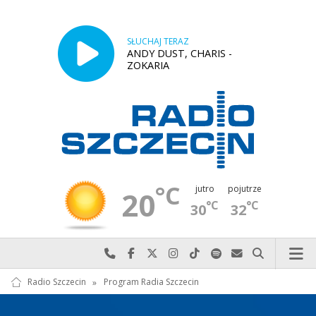
SŁUCHAJ TERAZ
ANDY DUST, CHARIS -
ZOKARIA
°C
jutro
pojutrze
20
°C
°C
30
32
Najlepiej po prostu do nas zadzwoń
Odwiedź nas na Facebook-u
Odwiedź nas na X
Odwiedź nas na Instagram-ie
Odwiedź nas na TikTok-u
Szukaj nas na Spotify
Wyślij do nas w
Szukaj
Radio Szczecin
»
Program Radia Szczecin