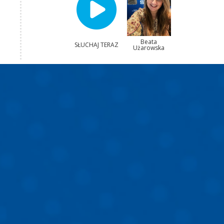
Beata
SŁUCHAJ TERAZ
Użarowska