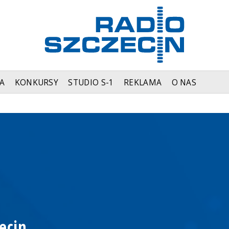
A
KONKURSY
STUDIO S-1
REKLAMA
O NAS
ecin