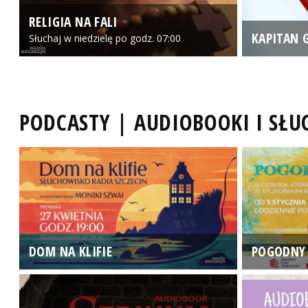
RELIGIA NA FALI
KAPITAN 
Słuchaj w niedzielę po godz. 07:00
PODCASTY | AUDIOBOOKI I SŁ
DOM NA KLIFIE
POGODNY 