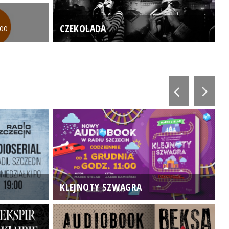
CZEKOLADA
:00
KLEJNOTY SZWAGRA
K