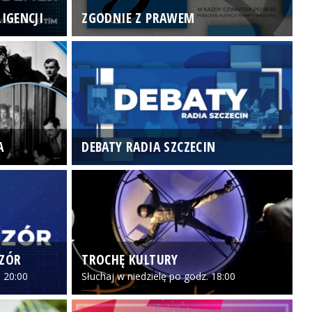
IGENCJI
ZGODNIE Z PRAWEM
N
A
DEBATY RADIA SZCZECIN
P
CZÓR
TROCHĘ KULTURY
Z
 20:00
Słuchaj w niedzielę po godz. 18:00