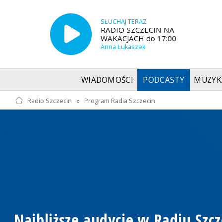
SŁUCHAJ TERAZ
RADIO SZCZECIN NA
WAKACJACH do 17:00
Anna Łukaszek
WIADOMOŚCI
PODCASTY
MUZYK
Radio Szczecin
»
Program Radia Szczecin
Najbliższe audycje w Radiu Szcz