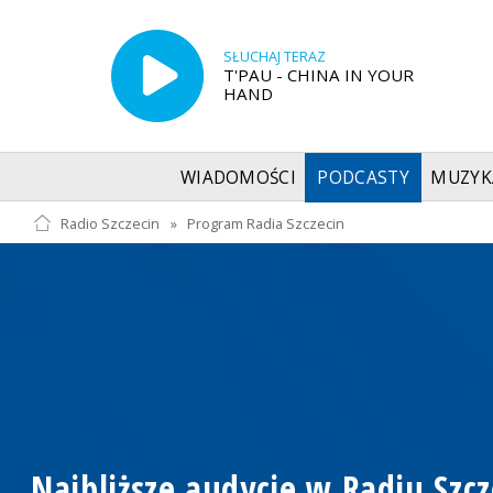
SŁUCHAJ TERAZ
T'PAU - CHINA IN YOUR
HAND
WIADOMOŚCI
PODCASTY
MUZYK
Radio Szczecin
»
Program Radia Szczecin
Najbliższe audycje w Radiu Szcz