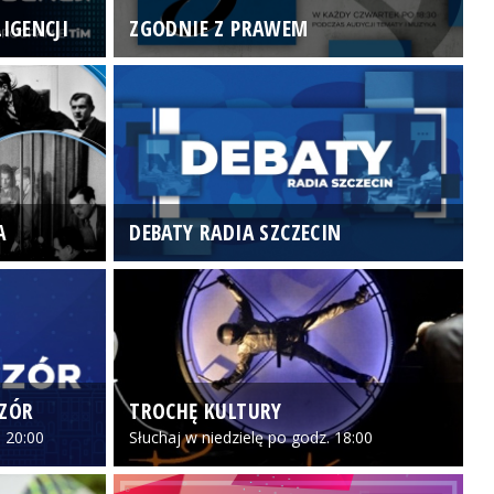
IGENCJI
ZGODNIE Z PRAWEM
N
A
DEBATY RADIA SZCZECIN
P
CZÓR
TROCHĘ KULTURY
Z
 20:00
Słuchaj w niedzielę po godz. 18:00