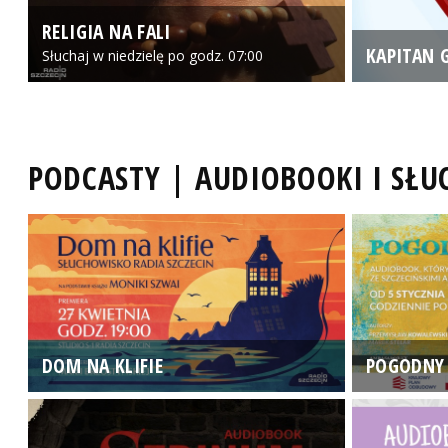
RELIGIA NA FALI
KAPITAN 
Słuchaj w niedzielę po godz. 07:00
PODCASTY | AUDIOBOOKI I SŁ
DOM NA KLIFIE
POGODNY 