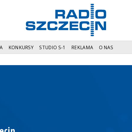
A
KONKURSY
STUDIO S-1
REKLAMA
O NAS
ecin