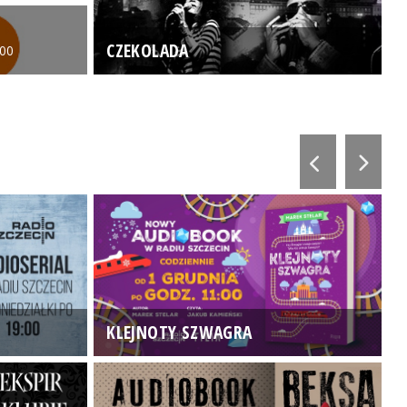
CZEKOLADA
:00
KLEJNOTY SZWAGRA
K