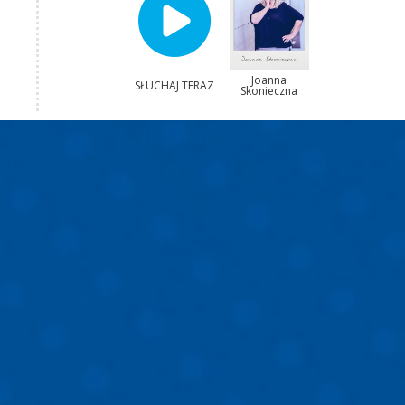
Joanna
SŁUCHAJ TERAZ
Skonieczna