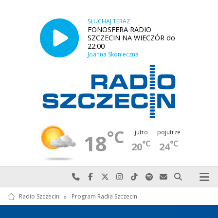
SŁUCHAJ TERAZ
FONOSFERA RADIO
SZCZECIN NA WIECZÓR do
22:00
Joanna Skonieczna
°C
jutro
pojutrze
18
°C
°C
20
24
Najlepiej po prostu do nas zadzwoń
Odwiedź nas na Facebook-u
Odwiedź nas na X
Odwiedź nas na Instagram-ie
Odwiedź nas na TikTok-u
Szukaj nas na Spotify
Wyślij do nas w
Szukaj
Radio Szczecin
»
Program Radia Szczecin