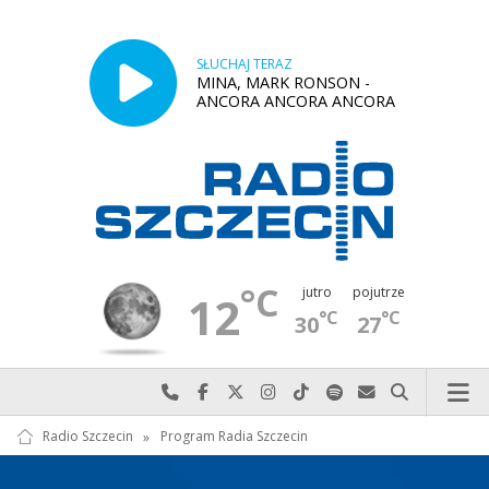
SŁUCHAJ TERAZ
MINA, MARK RONSON -
ANCORA ANCORA ANCORA
°C
jutro
pojutrze
12
°C
°C
30
27
Najlepiej po prostu do nas zadzwoń
Odwiedź nas na Facebook-u
Odwiedź nas na X
Odwiedź nas na Instagram-ie
Odwiedź nas na TikTok-u
Szukaj nas na Spotify
Wyślij do nas w
Szukaj
Radio Szczecin
»
Program Radia Szczecin