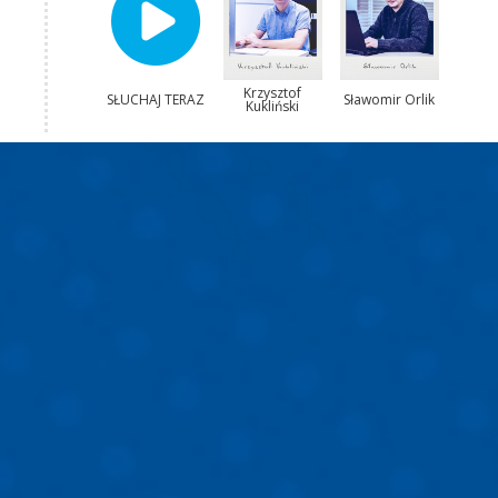
Krzysztof
SŁUCHAJ TERAZ
Sławomir Orlik
Kukliński