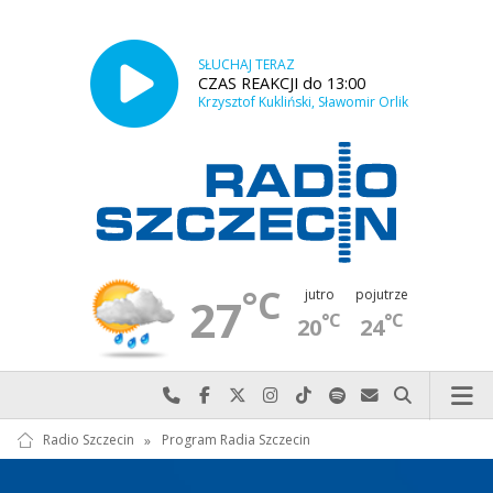
SŁUCHAJ TERAZ
CZAS REAKCJI do 13:00
Krzysztof Kukliński, Sławomir Orlik
°C
jutro
pojutrze
27
°C
°C
20
24
Najlepiej po prostu do nas zadzwoń
Odwiedź nas na Facebook-u
Odwiedź nas na X
Odwiedź nas na Instagram-ie
Odwiedź nas na TikTok-u
Szukaj nas na Spotify
Wyślij do nas w
Szukaj
Radio Szczecin
»
Program Radia Szczecin