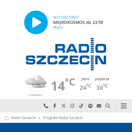
SŁUCHAJ TERAZ
MIQROKOSMOS do 23:59
Miqro
°C
jutro
pojutrze
14
°C
°C
24
30
Najlepiej po prostu do nas zadzwoń
Odwiedź nas na Facebook-u
Odwiedź nas na X
Odwiedź nas na Instagram-ie
Odwiedź nas na TikTok-u
Szukaj nas na Spotify
Wyślij do nas w
Szukaj
Radio Szczecin
»
Program Radia Szczecin