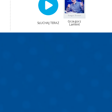
Grzegorz
SŁUCHAJ TERAZ
Lament