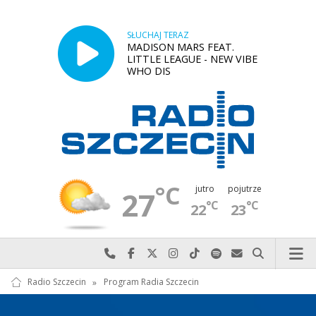
SŁUCHAJ TERAZ
MADISON MARS FEAT.
LITTLE LEAGUE - NEW VIBE
WHO DIS
°C
jutro
pojutrze
27
°C
°C
22
23
Najlepiej po prostu do nas zadzwoń
Odwiedź nas na Facebook-u
Odwiedź nas na X
Odwiedź nas na Instagram-ie
Odwiedź nas na TikTok-u
Szukaj nas na Spotify
Wyślij do nas w
Szukaj
Radio Szczecin
»
Program Radia Szczecin