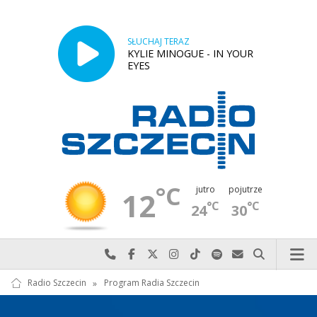
SŁUCHAJ TERAZ
KYLIE MINOGUE - IN YOUR
EYES
°C
jutro
pojutrze
12
°C
°C
24
30
Najlepiej po prostu do nas zadzwoń
Odwiedź nas na Facebook-u
Odwiedź nas na X
Odwiedź nas na Instagram-ie
Odwiedź nas na TikTok-u
Szukaj nas na Spotify
Wyślij do nas w
Szukaj
Radio Szczecin
»
Program Radia Szczecin