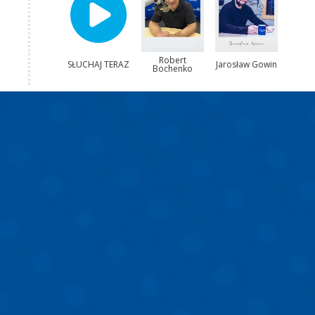
Robert
SŁUCHAJ TERAZ
Jarosław Gowin
Bochenko