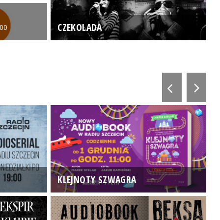
CZEKOLADA
:00
KLEJNOTY SZWAGRA
K