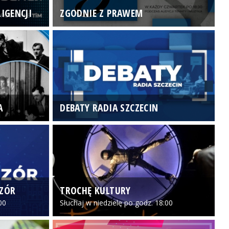
IGENCJI
ZGODNIE Z PRAWEM
N
A
DEBATY RADIA SZCZECIN
P
CZÓR
TROCHĘ KULTURY
Z
00
Słuchaj w niedzielę po godz. 18:00