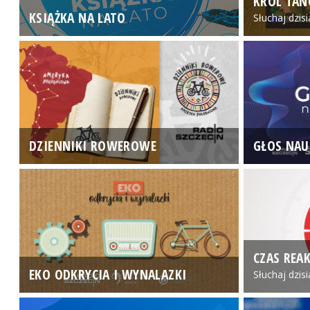
KRÓL TAN
KSIĄŻKA NA LATO
Słuchaj dzis
DZIENNIKI ROWEROWE
GŁOS NAU
CZAS REAK
EKO ODKRYCIA I WYNALAZKI
Słuchaj dzis