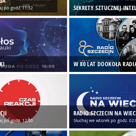
GA
SEKRETY SZTUCZNEJ INTEL
iaj po godz. 11:32
KI
W 80 LAT DOOKOŁA RADI
CJI
RADIO SZCZECIN NA WIE
iaj po godz. 12:00
Słuchaj we wtorek po godz. 02: