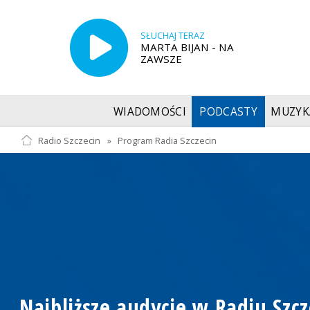
SŁUCHAJ TERAZ
MARTA BIJAN - NA
ZAWSZE
WIADOMOŚCI
PODCASTY
MUZYK
Radio Szczecin
»
Program Radia Szczecin
Najbliższe audycje w Radiu Szcz