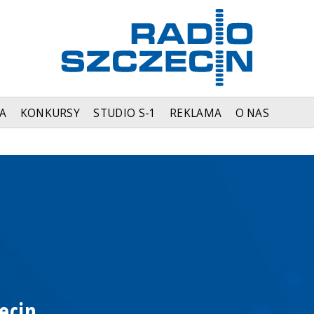
A
KONKURSY
STUDIO S-1
REKLAMA
O NAS
ecin