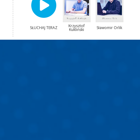
Krzysztof
SŁUCHAJ TERAZ
Sławomir Orlik
Kukliński