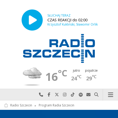
SŁUCHAJ TERAZ
CZAS REAKCJI do 02:00
Krzysztof Kukliński, Sławomir Orlik
°C
jutro
pojutrze
16
°C
°C
24
29
Najlepiej po prostu do nas zadzwoń
Odwiedź nas na Facebook-u
Odwiedź nas na X
Odwiedź nas na Instagram-ie
Odwiedź nas na TikTok-u
Szukaj nas na Spotify
Wyślij do nas w
Szukaj
Radio Szczecin
»
Program Radia Szczecin