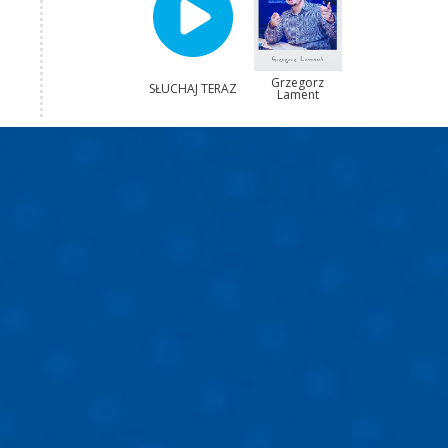
Grzegorz
SŁUCHAJ TERAZ
Lament