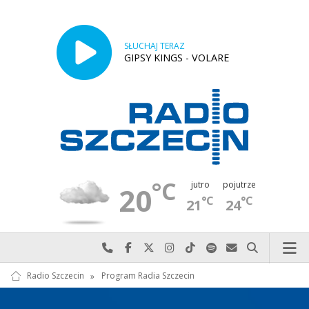
SŁUCHAJ TERAZ
GIPSY KINGS - VOLARE
°C
jutro
pojutrze
20
°C
°C
21
24
Najlepiej po prostu do nas zadzwoń
Odwiedź nas na Facebook-u
Odwiedź nas na X
Odwiedź nas na Instagram-ie
Odwiedź nas na TikTok-u
Szukaj nas na Spotify
Wyślij do nas w
Szukaj
Radio Szczecin
»
Program Radia Szczecin