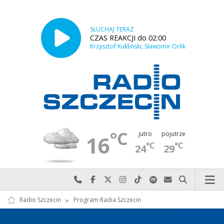
SŁUCHAJ TERAZ
CZAS REAKCJI do 02:00
Krzysztof Kukliński, Sławomir Orlik
°C
jutro
pojutrze
16
°C
°C
24
29
Najlepiej po prostu do nas zadzwoń
Odwiedź nas na Facebook-u
Odwiedź nas na X
Odwiedź nas na Instagram-ie
Odwiedź nas na TikTok-u
Szukaj nas na Spotify
Wyślij do nas w
Szukaj
Radio Szczecin
»
Program Radia Szczecin