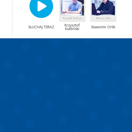
Krzysztof
SŁUCHAJ TERAZ
Sławomir Orlik
Kukliński