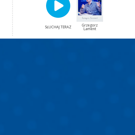
Grzegorz
SŁUCHAJ TERAZ
Lament