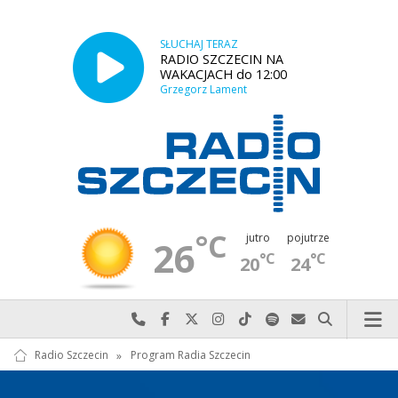
SŁUCHAJ TERAZ
RADIO SZCZECIN NA
WAKACJACH do 12:00
Grzegorz Lament
°C
jutro
pojutrze
26
°C
°C
20
24
Najlepiej po prostu do nas zadzwoń
Odwiedź nas na Facebook-u
Odwiedź nas na X
Odwiedź nas na Instagram-ie
Odwiedź nas na TikTok-u
Szukaj nas na Spotify
Wyślij do nas w
Szukaj
Radio Szczecin
»
Program Radia Szczecin