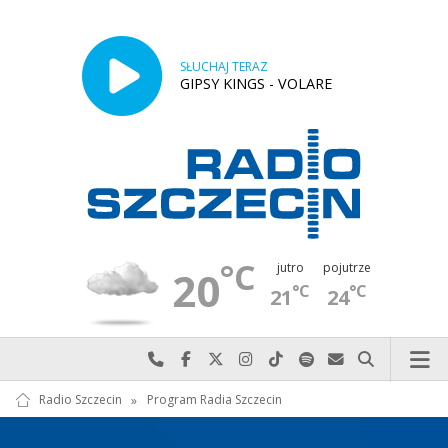
SŁUCHAJ TERAZ
GIPSY KINGS - VOLARE
°C
jutro
pojutrze
20
°C
°C
21
24
Najlepiej po prostu do nas zadzwoń
Odwiedź nas na Facebook-u
Odwiedź nas na X
Odwiedź nas na Instagram-ie
Odwiedź nas na TikTok-u
Szukaj nas na Spotify
Wyślij do nas w
Szukaj
Radio Szczecin
»
Program Radia Szczecin