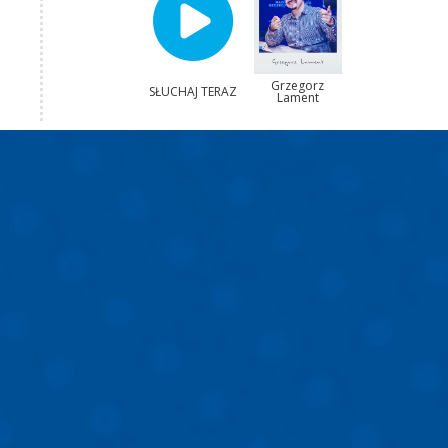
Grzegorz
SŁUCHAJ TERAZ
Lament