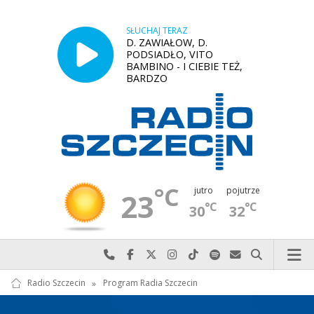
SŁUCHAJ TERAZ
D. ZAWIAŁOW, D.
PODSIADŁO, VITO
BAMBINO - I CIEBIE TEŻ,
BARDZO
°C
jutro
pojutrze
23
°C
°C
30
32
Najlepiej po prostu do nas zadzwoń
Odwiedź nas na Facebook-u
Odwiedź nas na X
Odwiedź nas na Instagram-ie
Odwiedź nas na TikTok-u
Szukaj nas na Spotify
Wyślij do nas w
Szukaj
Radio Szczecin
»
Program Radia Szczecin