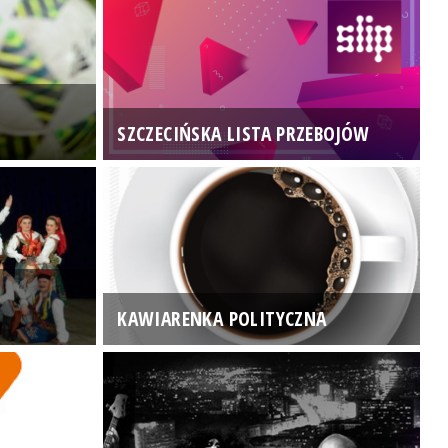
SZCZECIŃSKA LISTA PRZEBOJÓW
3
KAWIARENKA POLITYCZNA