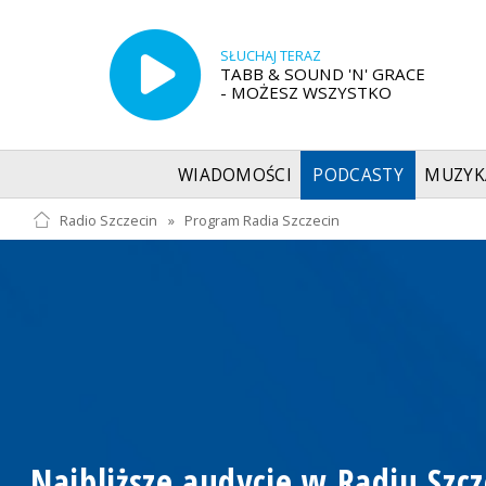
SŁUCHAJ TERAZ
TABB & SOUND 'N' GRACE
- MOŻESZ WSZYSTKO
WIADOMOŚCI
PODCASTY
MUZYK
Radio Szczecin
»
Program Radia Szczecin
Najbliższe audycje w Radiu Szcz