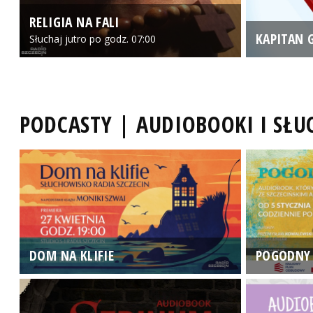
RELIGIA NA FALI
KAPITAN 
Słuchaj jutro po godz. 07:00
PODCASTY | AUDIOBOOKI I SŁ
DOM NA KLIFIE
POGODNY 