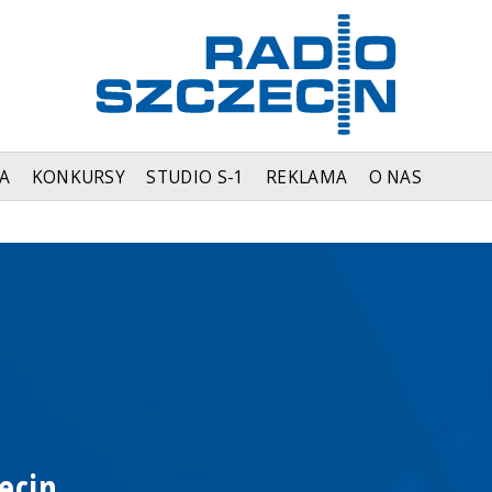
A
KONKURSY
STUDIO S-1
REKLAMA
O NAS
ecin