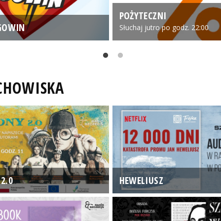
POŻYTECZNI
GOWIN
Słuchaj jutro po godz. 22:00
UCHOWISKA
2.0
HEWELIUSZ