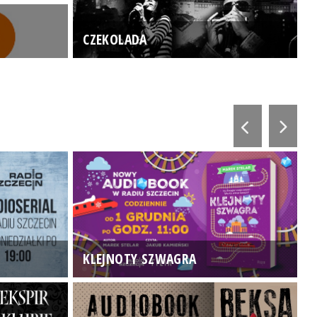
CZEKOLADA
KLEJNOTY SZWAGRA
K