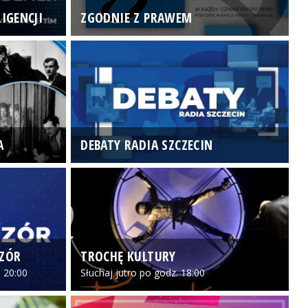
IGENCJI
ZGODNIE Z PRAWEM
N
A
DEBATY RADIA SZCZECIN
P
CZÓR
TROCHĘ KULTURY
Z
 20:00
Słuchaj jutro po godz. 18:00