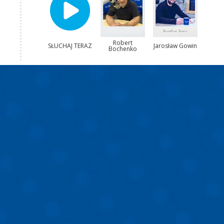
Robert
SŁUCHAJ TERAZ
Jarosław Gowin
Bochenko