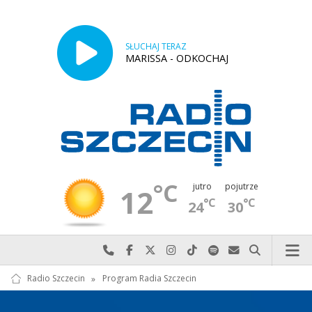
SŁUCHAJ TERAZ
MARISSA - ODKOCHAJ
°C
jutro
pojutrze
12
°C
°C
24
30
Najlepiej po prostu do nas zadzwoń
Odwiedź nas na Facebook-u
Odwiedź nas na X
Odwiedź nas na Instagram-ie
Odwiedź nas na TikTok-u
Szukaj nas na Spotify
Wyślij do nas w
Szukaj
Radio Szczecin
»
Program Radia Szczecin