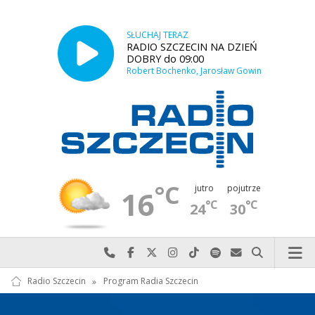
SŁUCHAJ TERAZ
RADIO SZCZECIN NA DZIEŃ
DOBRY do 09:00
Robert Bochenko, Jarosław Gowin
°C
jutro
pojutrze
16
°C
°C
24
30
Najlepiej po prostu do nas zadzwoń
Odwiedź nas na Facebook-u
Odwiedź nas na X
Odwiedź nas na Instagram-ie
Odwiedź nas na TikTok-u
Szukaj nas na Spotify
Wyślij do nas w
Szukaj
Radio Szczecin
»
Program Radia Szczecin