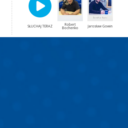
Robert
SŁUCHAJ TERAZ
Jarosław Gowin
Bochenko