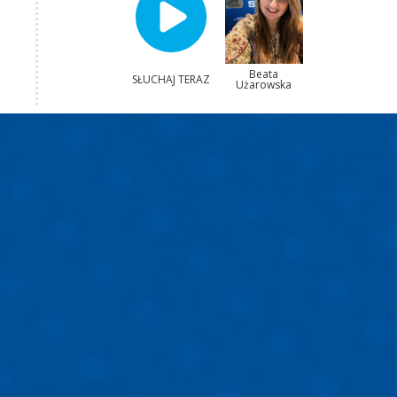
Beata
SŁUCHAJ TERAZ
Użarowska