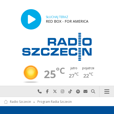
SŁUCHAJ TERAZ
RED BOX - FOR AMERICA
°C
jutro
pojutrze
25
°C
°C
27
22
Najlepiej po prostu do nas zadzwoń
Odwiedź nas na Facebook-u
Odwiedź nas na X
Odwiedź nas na Instagram-ie
Odwiedź nas na TikTok-u
Szukaj nas na Spotify
Wyślij do nas w
Szukaj
Radio Szczecin
»
Program Radia Szczecin