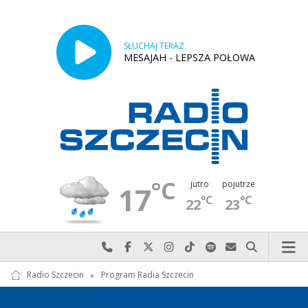
SŁUCHAJ TERAZ
MESAJAH - LEPSZA POŁOWA
°C
jutro
pojutrze
17
°C
°C
22
23
Najlepiej po prostu do nas zadzwoń
Odwiedź nas na Facebook-u
Odwiedź nas na X
Odwiedź nas na Instagram-ie
Odwiedź nas na TikTok-u
Szukaj nas na Spotify
Wyślij do nas w
Szukaj
Radio Szczecin
»
Program Radia Szczecin