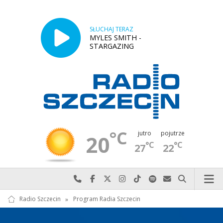
SŁUCHAJ TERAZ
MYLES SMITH -
STARGAZING
°C
jutro
pojutrze
20
°C
°C
27
22
Najlepiej po prostu do nas zadzwoń
Odwiedź nas na Facebook-u
Odwiedź nas na X
Odwiedź nas na Instagram-ie
Odwiedź nas na TikTok-u
Szukaj nas na Spotify
Wyślij do nas w
Szukaj
Radio Szczecin
»
Program Radia Szczecin