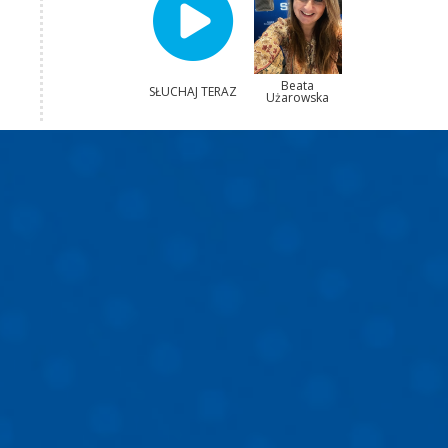
Beata
SŁUCHAJ TERAZ
Użarowska