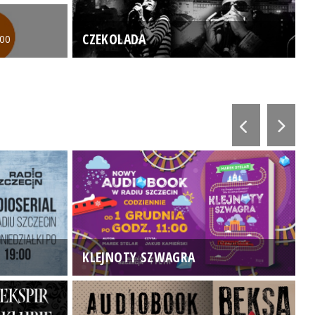
CZEKOLADA
:00
KLEJNOTY SZWAGRA
K