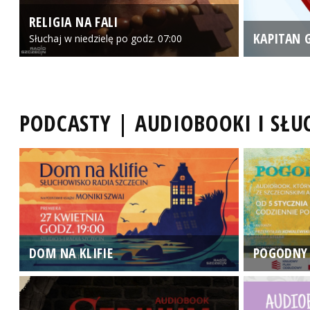
RELIGIA NA FALI
KAPITAN 
Słuchaj w niedzielę po godz. 07:00
PODCASTY | AUDIOBOOKI I SŁ
DOM NA KLIFIE
POGODNY 