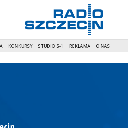
A
KONKURSY
STUDIO S-1
REKLAMA
O NAS
ecin