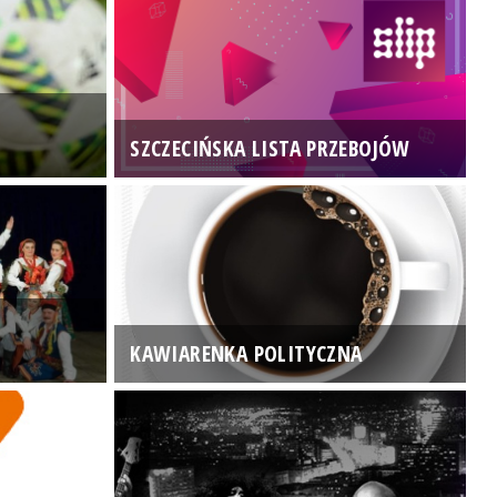
SZCZECIŃSKA LISTA PRZEBOJÓW
3
KAWIARENKA POLITYCZNA