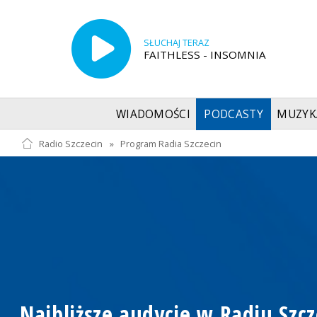
SŁUCHAJ TERAZ
FAITHLESS - INSOMNIA
WIADOMOŚCI
PODCASTY
MUZYK
Radio Szczecin
»
Program Radia Szczecin
Najbliższe audycje w Radiu Szcz