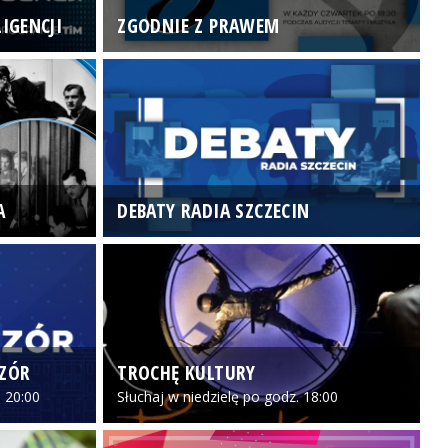
IGENCJI
ZGODNIE Z PRAWEM
N
A
DEBATY RADIA SZCZECIN
P
CZÓR
TROCHĘ KULTURY
Z
 20:00
Słuchaj w niedzielę po godz. 18:00