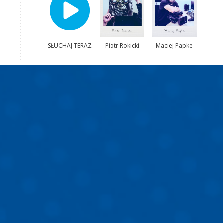
SŁUCHAJ TERAZ
Piotr Rokicki
Maciej Papke