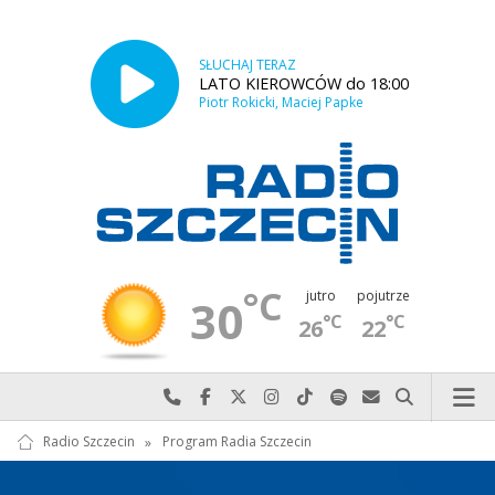
SŁUCHAJ TERAZ
LATO KIEROWCÓW do 18:00
Piotr Rokicki, Maciej Papke
°C
jutro
pojutrze
30
°C
°C
26
22
Najlepiej po prostu do nas zadzwoń
Odwiedź nas na Facebook-u
Odwiedź nas na X
Odwiedź nas na Instagram-ie
Odwiedź nas na TikTok-u
Szukaj nas na Spotify
Wyślij do nas w
Szukaj
Radio Szczecin
»
Program Radia Szczecin